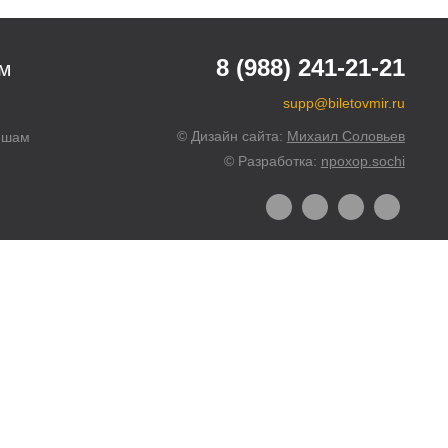
8 (988) 241-21-21
м
supp@biletovmir.ru
© Дизайн сайта:
Михаил Соловьев
ишам
© Разработка:
npoxop.sochi