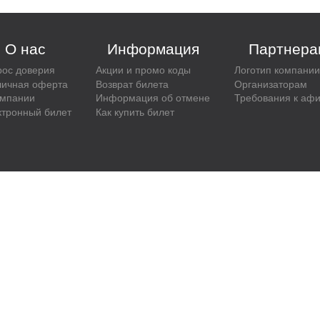
О нас
Информация
Партнера
рос доверия
Акции и промо коды
Логотип компании
личная оферта
Возврат билета
Организаторам
омпании
Информация об отмене
Требования к аф
ктронный билет
Как купить билет