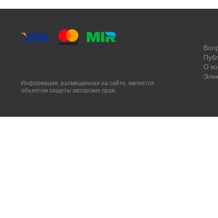
Воп
Пуб
О к
Эле
Информация, размещенная на сайте, является
объектом защиты авторских прав.