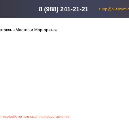
8 (988) 241-21-21
supp@biletovmir
такль «Мастер и Маргарита»
Интерфейс не подписан на представление